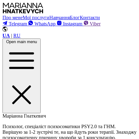
Про мене
Мої послуги
Навчання
Блог
Контакти
Telegram
WhatsApp
Instagram
Viber
UA
|
RU
Open main menu
Маріанна Гнаткевич
Психолог, спеціаліст психосоматики PSY2.0 та ГНМ.
Вирішую за 1-2 зустрічі те, на що йдуть роки терапії. Знаходжу
психосоматичну причину хвороби за 1 консультацію.