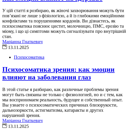
У цій статті я розбираю, як жіночі захворювання можуть бути
пов’язані не лише з фізіологією, а й із глибокими емоційними
конфліктами та порушеннями кордонів. Ви дізнаєтесь, як
психосоматика пояснює цистит, молочницю, ПМС, ерозію та
міому, і що ці симптоми можуть сигналізувати про внутрішній
стан.
Маріанна Гнаткевич
13.11.2025
Психосоматика
Психосоматика зрения: как эмоции
влияют на заболевания глаз
В этой статье я разбираю, как различные проблемы зрения
могут быть связаны не только с физиологией, но и с тем, как
мы воспринимаем реальность, будущее и собственный опыт.
Вы узнаете о психосоматических причинах близорукости,
дальнозоркости, астигматизма, катаракты и других
нарушений зрения.
Маріанна Гнаткевич
13.11.2025