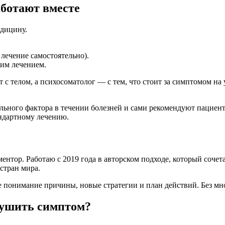
аботают вместе
едицину.
лечение самостоятельно).
ким лечением.
т с телом, а психосоматолог — с тем, что стоит за симптомом на
ного фактора в течении болезней и сами рекомендуют пациента
андартному лечению.
ентор. Работаю с 2019 года в авторском подходе, который соче
 стран мира.
те понимание причины, новые стратегии и план действий. Без мн
глушить симптом?