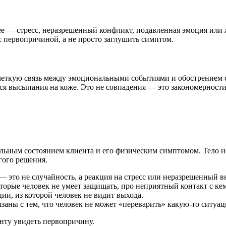
шее — стресс, неразрешенный конфликт, подавленная эмоция или
с первопричиной, а не просто заглушить симптом.
е четкую связь между эмоциональными событиями и обострением 
ся высыпания на коже. Это не совпадения — это закономерности
льным состоянием клиента и его физическим симптомом. Тело н
гого решения.
— это не случайность, а реакция на стресс или неразрешенный 
орые человек не умеет защищать, про неприятный контакт с кем
и, из которой человек не видит выхода.
аны с тем, что человек не может «переварить» какую-то ситуа
нту увидеть первопричину.