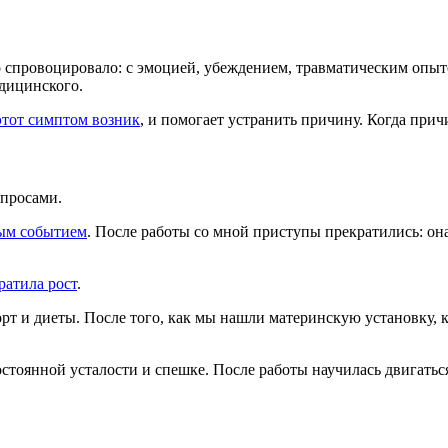
его спровоцировало: с эмоцией, убеждением, травматическим оп
дицинского.
этот симптом возник
, и помогает устранить причину. Когда прич
апросами.
ным событием
. После работы со мной приступы прекратились: она
ратила рост
.
орт и диеты. После того, как мы нашли материнскую установку, 
стоянной усталости и спешке. После работы научилась двигатьс