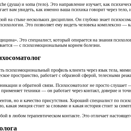
yche (душа) и soma (тело). Это направление изучает, как психич
ет вам увидеть, как именно ваша психика говорит через тело, и 
азой на стыке нескольких дисциплин. Он глубоко знает психос
сихологии. Это позволяет ему видеть человека комплексно — ка
дицина». Это специалист, который опирается на знания психоло
гивается — с психоэмоциональным корнем болезни.
ихосоматолог
ть психоэмоциональный профиль клиента через язык тела, мимик
еское пространство, работает с образной сферой, телесными ре
кации и обратной связи. Психосоматолог не просто слушает — о
 применяет техники — он работает через контакт, доверие и точ
ментов, но и качество присутствия. Хороший специалист по пси
ло, какая эмоция стоит за словами и какая история стоит за симп
ой в любом терапевтическом контакте. Это отличает настоящего 
олога