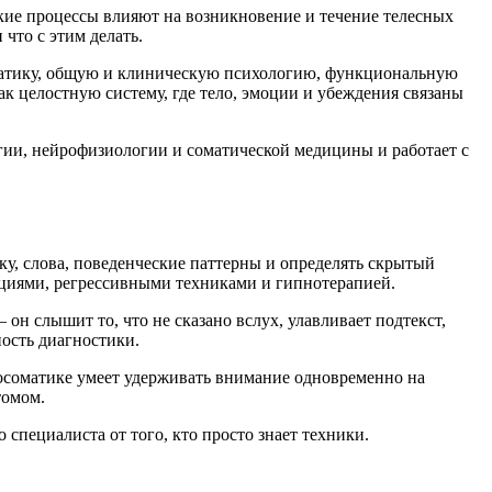
еские процессы влияют на возникновение и течение телесных
что с этим делать.
оматику, общую и клиническую психологию, функциональную
к целостную систему, где тело, эмоции и убеждения связаны
гии, нейрофизиологии и соматической медицины и работает с
у, слова, поведенческие паттерны и определять скрытый
акциями, регрессивными техниками и гипнотерапией.
н слышит то, что не сказано вслух, улавливает подтекст,
ность диагностики.
хосоматике умеет удерживать внимание одновременно на
томом.
специалиста от того, кто просто знает техники.