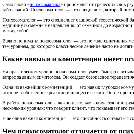
Само слово «
психосоматика
» происходит от греческих слов ps
заболеваний. Психосоматолог — это специалист, который помога
Психосоматолог — это специалист с широкой теоретической б
медицину и смежные направления: от семейной до возрастной п
между собой.
Важно понимать: психосоматолог — это не «альтернативная ме
тем уровнем, до которого классическое лечение часто не дотя
Какие навыки и компетенции имеет пс
На практическом уровне психосоматолог умеет быстро считыва
запрос за явным симптомом. Он создает безопасное терапевтич
Одна из важнейших компетенций — это навык глубокой коммуни
осознает собственные реакции в процессе сессии. Он не просто
В работе психосоматолога важно не только количество инстру
нескольких уровнях: что говорит клиент, что показывает его те
Еще одна важная компетенция — это способность оставаться соб
Чем психосоматолог отличается от псих