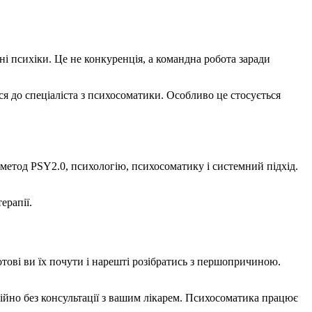
ні психіки. Це не конкуренція, а командна робота заради
я до спеціаліста з психосоматики. Особливо це стосується
метод PSY2.0, психологію, психосоматику і системний підхід.
ерапії.
отові ви їх почути і нарешті розібратись з першопричиною.
йно без консультації з вашим лікарем. Психосоматика працює