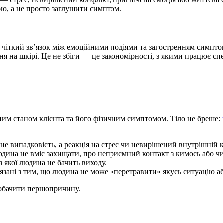
ою, а не просто заглушити симптом.
 чіткий зв’язок між емоційними подіями та загостренням симпто
я на шкірі. Це не збіги — це закономірності, з якими працює спе
им станом клієнта та його фізичним симптомом. Тіло не бреше:
не випадковість, а реакція на стрес чи невирішений внутрішній к
юдина не вміє захищати, про неприємний контакт з кимось або ч
 якої людина не бачить виходу.
зані з тим, що людина не може «перетравити» якусь ситуацію аб
побачити першопричину.