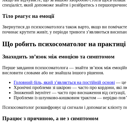
спеціаліст, який допоможе знайти і розібратись з першопричин
Тіло реагує на емоції
Звернутися до психосоматолога також варто, якщо ви помічаєте
починає крутити живіт, у періоди тривоги з’являються висипанн
Що робить психосоматолог на практиці
Знаходить зв’язок між емоцією та симптомом
Перше завдання психосоматолога — знайти зв’язок між емоційн
висловити словами або не знайшла іншого рішення.
Головний біль, який з’являється на постійній основі
— це 
Хронічні проблеми зі шкірою — часто про кордони, які л
Знижений імунітет — часто про виснаження від ситуації, з
Проблеми із шлунково-кишковим трактом — нерідко пов’я
Психосоматолог розшифровує ці сигнали і допомагає клієнту 
Працює з причиною, а не з симптомом