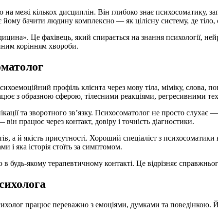
на межі кількох дисциплін. Він глибоко знає психосоматику, за
яє йому бачити людину комплексно — як цілісну систему, де тіло, 
цина». Це фахівець, який спирається на знання психології, нейр
йним корінням хвороби.
оматолог
хоемоційний профіль клієнта через мову тіла, міміку, слова, по
цює з образною сферою, тілесними реакціями, регресивними тех
ції та зворотного зв’язку. Психосоматолог не просто слухає — в
 — він працює через контакт, довіру і точність діагностики.
ів, а й якість присутності. Хороший спеціаліст з психосоматики 
ами і яка історія стоїть за симптомом.
 будь-якому терапевтичному контакті. Це відрізняє справжнього с
психолога
психолог працює переважно з емоціями, думками та поведінкою. 