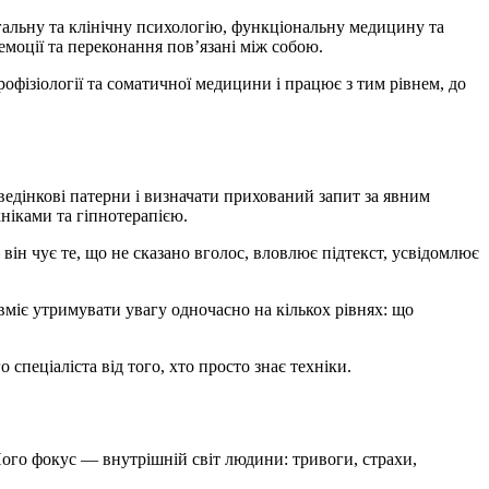
гальну та клінічну психологію, функціональну медицину та
емоції та переконання пов’язані між собою.
офізіології та соматичної медицини і працює з тим рівнем, до
ведінкові патерни і визначати прихований запит за явним
ніками та гіпнотерапією.
ін чує те, що не сказано вголос, вловлює підтекст, усвідомлює
вміє утримувати увагу одночасно на кількох рівнях: що
пеціаліста від того, хто просто знає техніки.
Його фокус — внутрішній світ людини: тривоги, страхи,