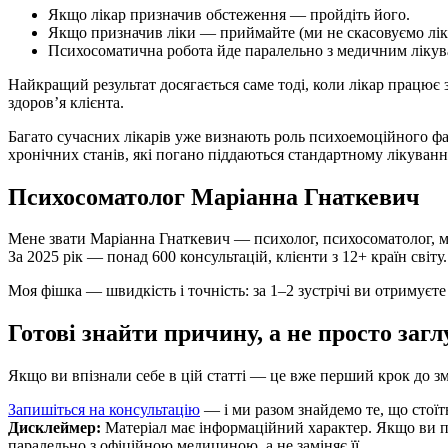
Якщо лікар призначив обстеження — пройдіть його.
Якщо призначив ліки — приймайте (ми не скасовуємо лік
Психосоматична робота йде паралельно з медичним лікув
Найкращий результат досягається саме тоді, коли лікар працює з
здоров’я клієнта.
Багато сучасних лікарів уже визнають роль психоемоційного фак
хронічних станів, які погано піддаються стандартному лікуван
Психосоматолог Маріанна Гнаткевич
Мене звати Маріанна Гнаткевич — психолог, психосоматолог, ме
За 2025 рік — понад 600 консультацій, клієнти з 12+ країн світу.
Моя фішка — швидкість і точність: за 1–2 зустрічі ви отримуєте р
Готові знайти причину, а не просто за
Якщо ви впізнали себе в цій статті — це вже перший крок до зм
Запишіться на консультацію
— і ми разом знайдемо те, що стої
Дисклеймер:
Матеріал має інформаційний характер. Якщо ви п
паралельно з офіційною медициною, а не заміняє її.