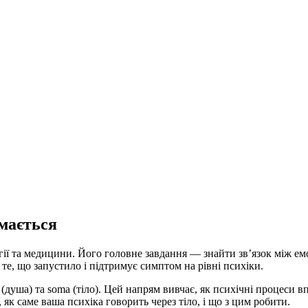
ймається
гії та медицини. Його головне завдання — знайти зв’язок між е
 те, що запустило і підтримує симптом на рівні психіки.
e (душа) та soma (тіло). Цей напрям вивчає, як психічні процеси
як саме ваша психіка говорить через тіло, і що з цим робити.