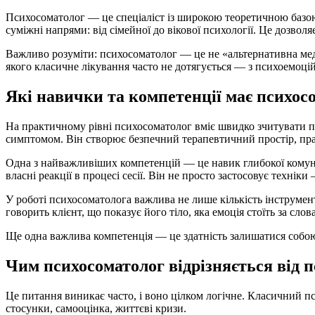
Психосоматолог — це спеціаліст із широкою теоретичною базою 
суміжні напрями: від сімейної до вікової психології. Це дозвол
Важливо розуміти: психосоматолог — це не «альтернативна меди
якого класичне лікування часто не дотягується — з психоемоці
Які навички та компетенції має психос
На практичному рівні психосоматолог вміє швидко зчитувати пси
симптомом. Він створює безпечний терапевтичний простір, пра
Одна з найважливіших компетенцій — це навик глибокої комуніка
власні реакції в процесі сесії. Він не просто застосовує техніки
У роботі психосоматолога важлива не лише кількість інструмент
говорить клієнт, що показує його тіло, яка емоція стоїть за слов
Ще одна важлива компетенція — це здатність залишатися собою в
Чим психосоматолог відрізняється від 
Це питання виникає часто, і воно цілком логічне. Класичний 
стосунки, самооцінка, життєві кризи.