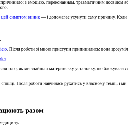
 спричинило: з емоцією, переконанням, травматичним досвідом 
ого.
у цей симптом виник
— і допомагає усунути саму причину. Коли 
.
дією
. Після роботи зі мною приступи припинились: вона зрозуміла
іст
.
. Після того, як ми знайшли материнську установку, що блокувала
 і спішці. Після роботи навчилась рухатись у власному темпі, і м
рацюють разом
медицину.