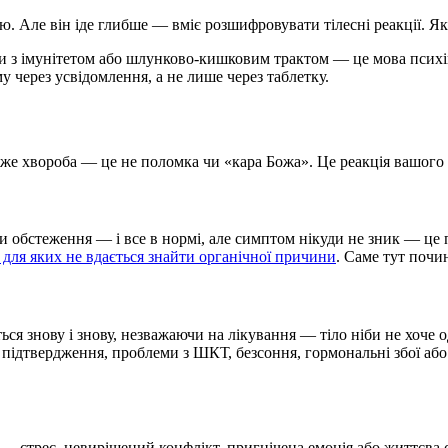
 Але він іде глибше — вміє розшифровувати тілесні реакції. Як е
леми з імунітетом або шлунково-кишковим трактом — це мова псих
через усвідомлення, а не лише через таблетку.
дже хвороба — це не поломка чи «кара Божа». Це реакція вашого 
и обстеження — і все в нормі, але симптом нікуди не зник — це
для яких не вдається знайти органічної причини
. Саме тут почи
ся знову і знову, незважаючи на лікування — тіло ніби не хоче о
ого підтвердження, проблеми з ШКТ, безсоння, гормональні збої а
— стрес, невирішений конфлікт, пригнічена емоція або життєва 