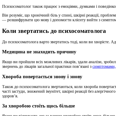
Психосоматолог також працює з емоціями, думками і поведінкою.
Він розуміє, що хронічний біль у спині, шкірні реакції, проб
— розшифрувати цю мову і допомогти клієнту вийти з симптому 
Коли звертатись до психосоматолога
До психосоматолога варто звертатись тоді, коли ви хворієте. А
Медицина не знаходить причину
Якщо ви пройшли всіх можливих лікарів, здали аналізи, зробил
звернень до лікарів загальної практики пов’язані з
симптомами, 
Хвороба повертається знову і знову
Також до психосоматолога звертаються, коли хвороба повертаєть
часті застуди, знижений імунітет, шкірні реакції без алергічн
здоров’я.
За хворобою стоїть щось більше
Якщо ви відчуваєте, що за вашою хворобою стоїть щось більше 