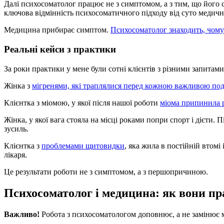
Далі психосоматолог працює не з симптомом, а з тим, що його
ключова відмінність психосоматичного підходу від суто медичн
Медицина прибирає симптом.
Психосоматолог знаходить, чом
Реальні кейси з практики
За роки практики у мене були сотні клієнтів з різними запитами
Жінка з
мігренями, які траплялися перед кожною важливою по
Клієнтка з міомою, у якої після нашої роботи
міома припинила р
Жінка, у якої вага стояла на місці роками попри спорт і дієти
зусиль.
Клієнтка з
проблемами щитовидки
, яка жила в постійній втомі
лікаря.
Це результати роботи не з симптомом, а з першопричиною.
Психосоматолог і медицина: як вони п
Важливо!
Робота з психосоматологом доповнює, а не замінює 