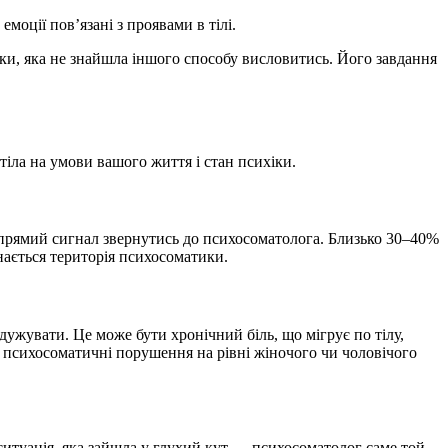
моції пов’язані з проявами в тілі.
іки, яка не знайшла іншого способу висловитись. Його завдання
тіла на умови вашого життя і стан психіки.
 прямий сигнал звернутись до психосоматолога. Близько 30–40%
нається територія психосоматики.
дужувати. Це може бути хронічний біль, що мігрує по тілу,
бо психосоматичні порушення на рівні жіночого чи чоловічого
ситуація, яка зайшла у глухий кут — психосоматолог саме той