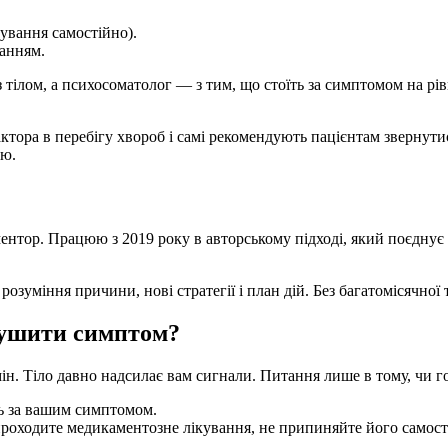
ування самостійно).
анням.
 тілом, а психосоматолог — з тим, що стоїть за симптомом на рів
тора в перебігу хвороб і самі рекомендують пацієнтам звернутис
ню.
нтор. Працюю з 2019 року в авторському підході, який поєднує 
озуміння причини, нові стратегії і план дій. Без багатомісячної т
глушити симптом?
ін. Тіло давно надсилає вам сигнали. Питання лише в тому, чи г
ть за вашим симптомом.
роходите медикаментозне лікування, не припиняйте його самості