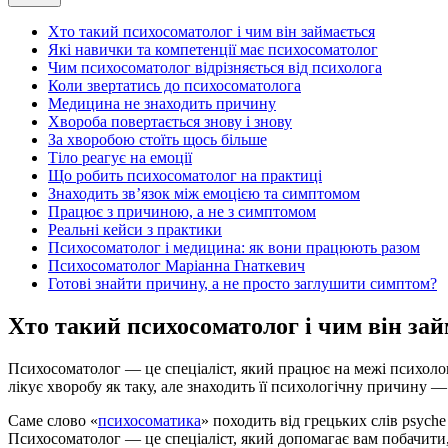
Хто такий психосоматолог і чим він займається
Які навички та компетенції має психосоматолог
Чим психосоматолог відрізняється від психолога
Коли звертатись до психосоматолога
Медицина не знаходить причину
Хвороба повертається знову і знову
За хворобою стоїть щось більше
Тіло реагує на емоції
Що робить психосоматолог на практиці
Знаходить зв’язок між емоцією та симптомом
Працює з причиною, а не з симптомом
Реальні кейси з практики
Психосоматолог і медицина: як вони працюють разом
Психосоматолог Маріанна Гнаткевич
Готові знайти причину, а не просто заглушити симптом?
Хто такий психосоматолог і чим він за
Психосоматолог — це спеціаліст, який працює на межі психоло
лікує хворобу як таку, але знаходить її психологічну причину —
Саме слово «
психосоматика
» походить від грецьких слів psych
Психосоматолог — це спеціаліст, який допомагає вам побачити, 