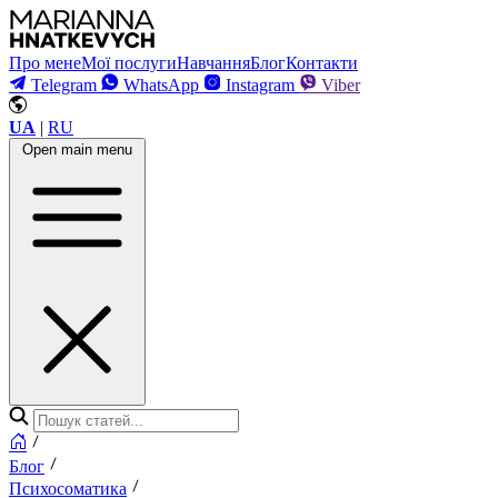
Про мене
Мої послуги
Навчання
Блог
Контакти
Telegram
WhatsApp
Instagram
Viber
UA
|
RU
Open main menu
Блог
Психосоматика