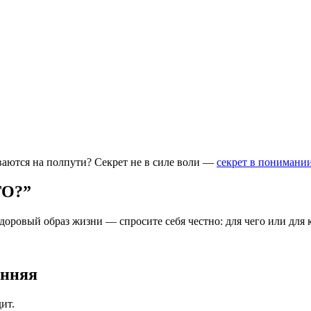
ваются на полпути? Секрет не в силе воли —
секрет в понимани
ГО?”
доровый образ жизни — спросите себя честно: для чего или для к
енняя
ит.