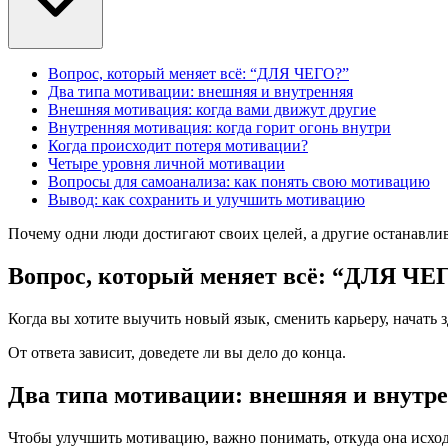
Вопрос, который меняет всё: “ДЛЯ ЧЕГО?”
Два типа мотивации: внешняя и внутренняя
Внешняя мотивация: когда вами движут другие
Внутренняя мотивация: когда горит огонь внутри
Когда происходит потеря мотивации?
Четыре уровня личной мотивации
Вопросы для самоанализа: как понять свою мотивацию
Вывод: как сохранить и улучшить мотивацию
Почему одни люди достигают своих целей, а другие останавли
Вопрос, который меняет всё: “ДЛЯ ЧЕ
Когда вы хотите выучить новый язык, сменить карьеру, начать з
От ответа зависит, доведете ли вы дело до конца.
Два типа мотивации: внешняя и внутр
Чтобы улучшить мотивацию, важно понимать, откуда она исход