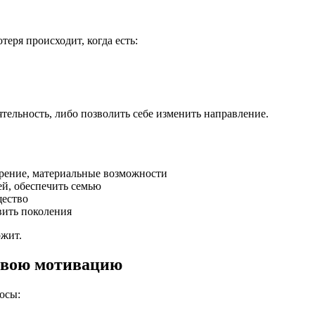
ря происходит, когда есть:
тельность, либо позволить себе изменить направление.
рение, материальные возможности
й, обеспечить семью
щество
вить поколения
ржит.
 свою мотивацию
осы: