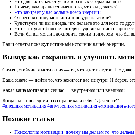
Что для вас означает успех в разных сферах жизни?
Почему вам нравится именно то, что вы делаете?
Что забирает у вас больше всего энергии?
От чего вы получаете истинное удовольствие?
Чувствуете ли вы иногда, что делаете это для кого-то дру
Что вас пугает больше: потерять удовольствие от процес
Если бы вы могли вдохновить своим примером, что бы вы
Ваши ответы покажут истинный источник вашей энергии.
Вывод: как сохранить и улучшить мот
Самая устойчивая мотивация — та, что идет изнутри. Но даж
Ваша задача — найти то, что зажигает вас изнутри. И беречь эт
Какая ваша мотивация сейчас — внутренняя или внешняя?
Когда вы в последний раз спрашивали себя: “Для чего?”
#внешняя мотивация
#внутренняя мотивация
#мотивация
#пот
Похожие статьи
Психология мотивации: почему мы делаем то, что делаем