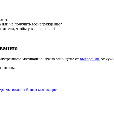
гого?
са или не получить вознаграждение?
 хотели, чтобы у вас переняли?
ивацию
е внутреннюю мотивацию нужно защищать: от
выгорания
, от чуж
от огонь.
еря мотивации
#типы мотивации