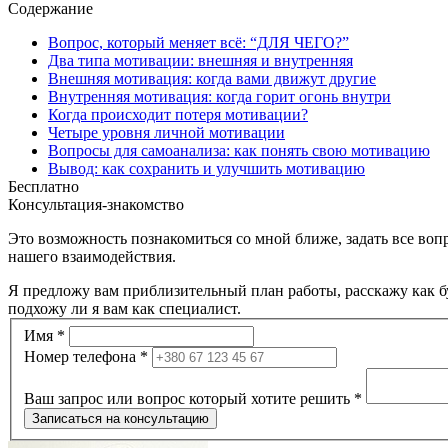
Содержание
Вопрос, который меняет всё: “ДЛЯ ЧЕГО?”
Два типа мотивации: внешняя и внутренняя
Внешняя мотивация: когда вами движут другие
Внутренняя мотивация: когда горит огонь внутри
Когда происходит потеря мотивации?
Четыре уровня личной мотивации
Вопросы для самоанализа: как понять свою мотивацию
Вывод: как сохранить и улучшить мотивацию
Бесплатно
Консультация-знакомство
Это возможность познакомиться со мной ближе, задать все вопр
нашего взаимодействия.
Я предложу вам приблизительный план работы, расскажу как бу
подхожу ли я вам как специалист.
Запис
Имя
*
на
Номер телефона
*
консультацію
(блог)
Ваш запрос или вопрос который хотите решить
*
Записаться на консультацию