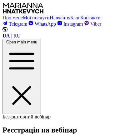
Про мене
Мої послуги
Навчання
Блог
Контакти
Telegram
WhatsApp
Instagram
Viber
UA
|
RU
Open main menu
Безкоштовний вебінар
Реєстрація на вебінар