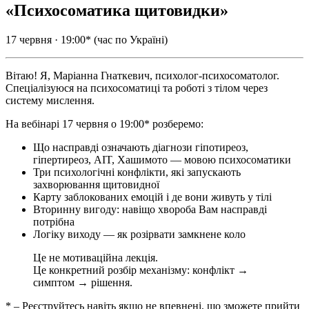
«Психосоматика щитовидки»
17 червня · 19:00* (час по Україні)
Вітаю! Я, Маріанна Гнаткевич, психолог-психосоматолог.
Спеціалізуюся на психосоматиці та роботі з тілом через
систему мислення.
На вебінарі 17 червня о 19:00* розберемо:
Що насправді означають діагнози гіпотиреоз,
гіпертиреоз, AIT, Хашимото — мовою психосоматики
Три психологічні конфлікти, які запускають
захворювання щитовидної
Карту заблокованих емоцій і де вони живуть у тілі
Вторинну вигоду: навіщо хвороба Вам насправді
потрібна
Логіку виходу — як розірвати замкнене коло
Це не мотиваційна лекція.
Це конкретний розбір механізму: конфлікт →
симптом → рішення.
* – Реєструйтесь навіть якщо не впевнені, що зможете прийти