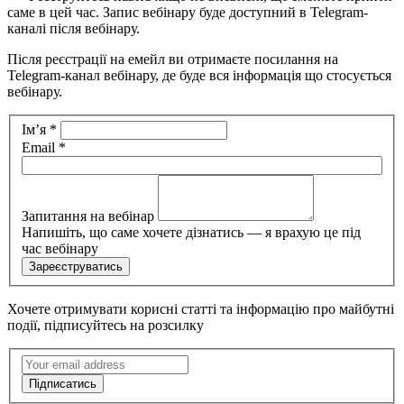
саме в цей час. Запис вебінару буде доступний в Telegram-
каналі після вебінару.
Після реєстрації на емейл ви отримаєте посилання на
Telegram-канал вебінару, де буде вся інформація що стосується
вебінару.
Реєстрація
Імʼя
*
на
Email
*
вебінар2
Запитання на вебінар
Напишіть, що саме хочете дізнатись — я врахую це під
час вебінару
Зареєструватись
Хочете отримувати корисні статті та інформацію про майбутні
події,
підписуйтесь на розсилку
Підписка
на
Підписатись
розсилку