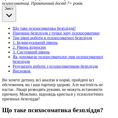
психосоматиці. Практичний досвід 7+ років.
Зміст
Що таке психосоматика безпліддя?
Причини безпліддя з точки зору психосоматики
Три рівні роботи в психосоматиці безпліддя
1. Індивідуальний рівень
2. Рівень відносин
3. Системний рівень
Як допомагає психосоматолог при психосоматиці
безпліддя
Результати роботи з психосоматикою безпліддя
Висновок
Ви хочете дитину, всі аналізи в нормі, пройдені всі
обстеження, ви і ваш партнер здорові. Але вагітність не
настає. Лікарі розводять руками, не можуть встановити
причину. Можливо, відповідь криється у психологічних
причинах безпліддя?
Що таке психосоматика безпліддя?