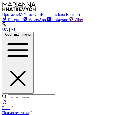
Про мене
Мої послуги
Навчання
Блог
Контакти
Telegram
WhatsApp
Instagram
Viber
UA
|
RU
Open main menu
Блог
Психосоматика