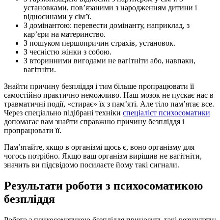
установками, повʼязаними з народженням дитини і
відносинами у сімʼї.
З домінантою: перевести домінанту, наприклад, з
карʼєри на материнство.
З пошуком першопричин страхів, установок.
З чесністю жінки з собою.
З вторинними вигодами не вагітніти або, навпаки,
вагітніти.
Знайти причину безпліддя і тим більше пропрацювати її
самостійно практично неможливо. Наш мозок не пускає нас в
травматичні події, «стирає» їх з памʼяті. Але тіло памʼятає все.
Через спеціально підібрані техніки
спеціаліст психосоматики
допомагає вам знайти справжню причину безпліддя і
пропрацювати її.
Памʼятайте, якщо в організмі щось є, воно організму для
чогось потрібно. Якщо ваш організм вирішив не вагітніти,
значить ви підсвідомо посилаєте йому такі сигнали.
Результати роботи з психосоматикою
безпліддя
Робота з психосоматикою безпліддя приносить такі результати: