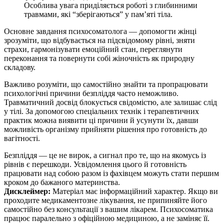
Особлива увага приділяється роботі з глибинними
травмами, які “зберігаються” у памʼяті тіла.
Основне завдання психосоматолога — допомогти жінці
зрозуміти, що відбувається на підсвідомому рівні, зняти
страхи, гармонізувати емоційний стан, переглянути
переконання та повернути собі жіночність як природну
складову.
Важливо розуміти, що самостійно знайти та пропрацювати
психологічні причини безпліддя часто неможливо.
Травматичний досвід блокується свідомістю, але залишає слід
у тілі. За допомогою спеціальних технік і терапевтичних
практик можна виявити ці причини й усунути їх, давши
можливість організму прийняти рішення про готовність до
вагітності.
Безпліддя — це не вирок, а сигнал про те, що на якомусь із
рівнів є перешкоди. Усвідомлення цього й готовність
працювати над собою разом із фахівцем можуть стати першим
кроком до бажаного материнства.
Дисклеймер:
Матеріал має інформаційний характер. Якщо ви
проходите медикаментозне лікування, не припиняйте його
самостійно без консультації з вашим лікарем. Психосоматика
працює паралельно з офіційною медициною, а не заміняє її.