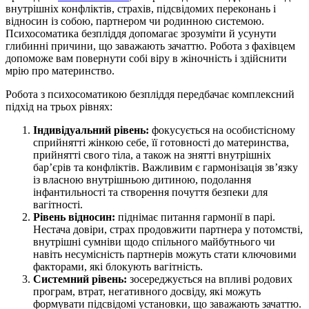
внутрішніх конфліктів, страхів, підсвідомих переконань і
відносин із собою, партнером чи родинною системою.
Психосоматика безпліддя допомагає зрозуміти й усунути
глибинні причини, що заважають зачаттю. Робота з фахівцем
допоможе вам повернути собі віру в жіночність і здійснити
мрію про материнство.
Робота з психосоматикою безпліддя передбачає комплексний
підхід на трьох рівнях:
Індивідуальний рівень:
фокусується на особистісному
сприйнятті жінкою себе, її готовності до материнства,
прийнятті свого тіла, а також на знятті внутрішніх
барʼєрів та конфліктів. Важливим є гармонізація звʼязку
із власною внутрішньою дитиною, подолання
інфантильності та створення почуття безпеки для
вагітності.
Рівень відносин:
піднімає питання гармонії в парі.
Нестача довіри, страх продовжити партнера у потомстві,
внутрішні сумніви щодо спільного майбутнього чи
навіть несумісність партнерів можуть стати ключовими
факторами, які блокують вагітність.
Системний рівень:
зосереджується на впливі родових
програм, втрат, негативного досвіду, які можуть
формувати підсвідомі установки, що заважають зачаттю.