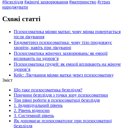
#безпліддя
#жіночі захворювання
#материнство
#страх
народжувати
Схожі статті
Психосоматика міоми матки: чому міома повертається
після лікування
Ендометріоз психосоматика: чому тіло продовжує
хворіти, навіть при лікуванні
Психосоматика жіночих захворювань: як емоції
впливають на здоровʼя
Психосоматика грудей: як емоції впливають на жіноче
здоров’я
Кейс: Лікування міоми матки через психосоматику
Зміст
Що таке психосоматика безпліддя?
Причини безпліддя з точки зору психосоматики
Три рівні роботи в психосоматиці безпліддя
1. Індивідуальний рівень
2. Рівень відносин
3. Системний рівень
Як допомагає психосоматолог при психосоматиці
безпліддя