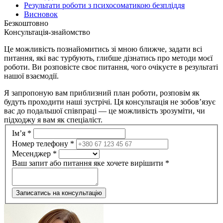
Результати роботи з психосоматикою безпліддя
Висновок
Безкоштовно
Консультація-знайомство
Це можливість познайомитись зі мною ближче, задати всі
питання, які вас турбують, глибше дізнатись про методи моєї
роботи. Ви розповісте своє питання, чого очікуєте в результаті
нашої взаємодії.
Я запропоную вам приблизний план роботи, розповім як
будуть проходити наші зустрічі. Ця консультація не зобов’язує
вас до подальшої співпраці — це можливість зрозуміти, чи
підходжу я вам як спеціаліст.
Запис
Імʼя
*
на
Номер телефону
*
консультацію
Месенджер
*
(блог)
Ваш запит або питання яке хочете вирішити
*
Записатись на консультацію