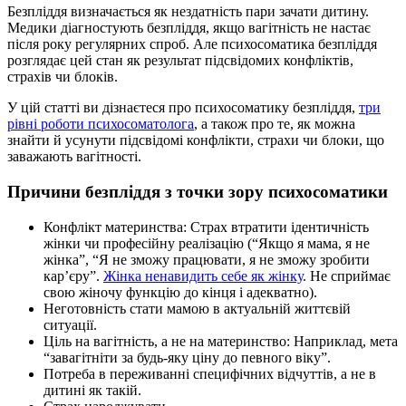
Безпліддя визначається як нездатність пари зачати дитину.
Медики діагностують безпліддя, якщо вагітність не настає
після року регулярних спроб. Але психосоматика безпліддя
розглядає цей стан як результат підсвідомих конфліктів,
страхів чи блоків.
У цій статті ви дізнаєтеся про психосоматику безпліддя,
три
рівні роботи психосоматолога
, а також про те, як можна
знайти й усунути підсвідомі конфлікти, страхи чи блоки, що
заважають вагітності.
Причини безпліддя з точки зору психосоматики
Конфлікт материнства: Страх втратити ідентичність
жінки чи професійну реалізацію (“Якщо я мама, я не
жінка”, “Я не зможу працювати, я не зможу зробити
карʼєру”.
Жінка ненавидить себе як жінку
. Не сприймає
свою жіночу функцію до кінця і адекватно).
Неготовність стати мамою в актуальній життєвій
ситуації.
Ціль на вагітність, а не на материнство: Наприклад, мета
“завагітніти за будь-яку ціну до певного віку”.
Потреба в переживанні специфічних відчуттів, а не в
дитині як такій.