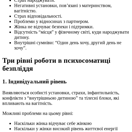
Страх народжувати.
Негативні установки, повʼязані з материнством,
вагітністю.
Страх відповідальності.
Проблеми у відносинах з партнером.
Жінка не відчуває безпеки і підтримки.
Відсутність “місця” у фізичному світі, куди народжувати
дитину.
Внутрішні сумніви: “Один день хочу, другий день не
хочу”.
Три рівні роботи в психосоматиці
безпліддя
1. Індивідуальний рівень
Виявляються особисті установки, страхи, інфантильність,
конфлікти з “внутрішньою дитиною” та тілесні блоки, які
впливають на вагітність.
Можливі проблеми на цьому рівні:
Наскільки жінка відчуває себе жінкою
Наскільки у жінки високий рівень життєвої енергії