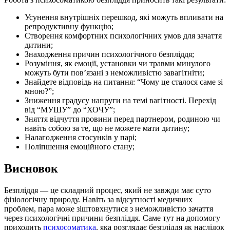
Усунення внутрішніх перешкод, які можуть впливати на
репродуктивну функцію;
Створення комфортних психологічних умов для зачаття
дитини;
Знаходження причин психологічного безпліддя;
Розуміння, як емоції, установки чи травми минулого
можуть бути повʼязані з неможливістю завагітніти;
Знайдете відповідь на питання: “Чому це сталося саме зі
мною?”;
Зниження градусу напруги на темі вагітності. Перехід
від “МУШУ” до “ХОЧУ”;
Зняття відчуття провини перед партнером, родиною чи
навіть собою за те, що не можете мати дитину;
Налагодження стосунків у парі;
Поліпшення емоційного стану;
Висновок
Безпліддя — це складний процес, який не завжди має суто
фізіологічну природу. Навіть за відсутності медичних
проблем, пара може зіштовхнутися з неможливістю зачаття
через психологічні причини безпліддя. Саме тут на допомогу
приходить
психосоматика
, яка розглядає безпліддя як наслідок