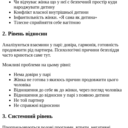
Чи відчуває жінка що у неї є безпечний простір куди
народжувати дитину
Конфлікт власної внутрішньої дитини
Інфантильність жінки. «Я сама як дитина»
Тілесне сприйняття себе вагітною
2. Рівень відносин
Аналізуються взаємини у парі: довіра, гармонія, готовність
продовжити рід партнера. Психологічні причини безпліддя
часто криються саме тут.
Можливі проблеми на цьому рівні:
Нема довіри у парі
Жінка не готова з якихось причин продовжити цього
чоловіка
Відношення до себе як до жінки, через погляд чоловіка
Відношення до відносин у парі з появою дитини
Не той партнер
Не справжні відносини
3. Системний рівень
Пропрацьовуються родові програми, втрати, негативні