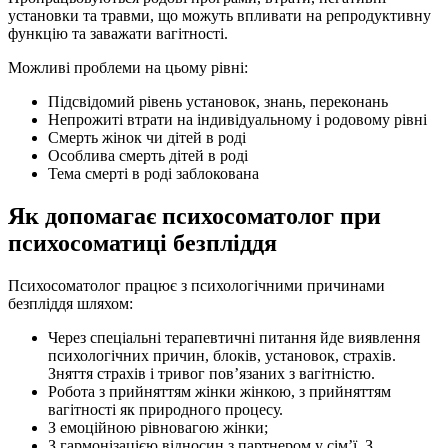
установки та травми, що можуть впливати на репродуктивну
функцію та заважати вагітності.
Можливі проблеми на цьому рівні:
Підсвідомий рівень установок, знань, переконань
Непрожиті втрати на індивідуальному і родовому рівні
Смерть жінок чи дітей в роді
Особлива смерть дітей в роді
Тема смерті в роді заблокована
Як допомагає психосоматолог при
психосоматиці безпліддя
Психосоматолог працює з психологічними причинами
безпліддя шляхом:
Через спеціальні терапевтичні питання йде виявлення
психологічних причин, блоків, установок, страхів.
Зняття страхів і тривог повʼязаних з вагітністю.
Робота з прийняттям жінки жінкою, з прийняттям
вагітності як природного процесу.
З емоційною рівновагою жінки;
З гармонізацією відносин з партнером у сімʼї. З