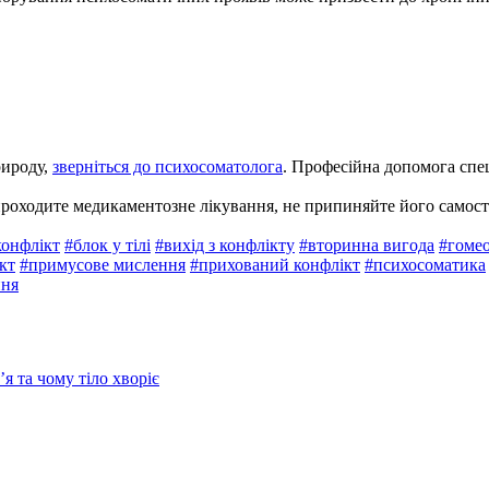
рироду,
зверніться до психосоматолога
. Професійна допомога спе
роходите медикаментозне лікування, не припиняйте його самості
конфлікт
#блок у тілі
#вихід з конфлікту
#вторинна вигода
#гомео
кт
#примусове мислення
#прихований конфлікт
#психосоматика
ння
я та чому тіло хворіє