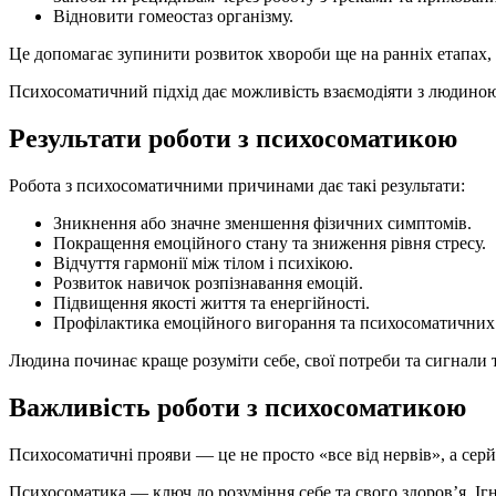
Відновити гомеостаз організму.
Це допомагає зупинити розвиток хвороби ще на ранніх етапах, 
Психосоматичний підхід дає можливість взаємодіяти з людиною 
Результати роботи з психосоматикою
Робота з психосоматичними причинами дає такі результати:
Зникнення або значне зменшення фізичних симптомів.
Покращення емоційного стану та зниження рівня стресу.
Відчуття гармонії між тілом і психікою.
Розвиток навичок розпізнавання емоцій.
Підвищення якості життя та енергійності.
Профілактика емоційного вигорання та психосоматичних 
Людина починає краще розуміти себе, свої потреби та сигнали т
Важливість роботи з психосоматикою
Психосоматичні прояви — це не просто «все від нервів», а серй
Психосоматика — ключ до розуміння себе та свого здоров’я. І