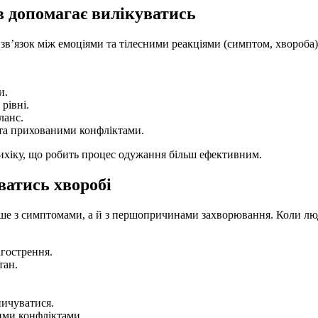
в допомагає вилікуватись
в’язок між емоціями та тілесними реакціями (симптом, хвороба)
и.
рівні.
ланс.
 та прихованими конфліктами.
сихіку, що робить процес одужання більш ефективним.
ватись хворобі
ше з симптомами, а й з першопричинами захворювання. Коли лю
агострення.
тан.
пичуватися.
ими конфліктами.