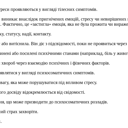
треси проявляються у вигляді тілесних симптомів.
й виникає внаслідок пригнічених емоцій, стресу чи невирішених 
. Фактично, це «застигла» емоція, яка не була прожита чи вираже
, статусу, надії, контакту.
бо витіснила. Він діє з підсвідомості, поки не проявиться через 
инені або посилені психічними станами (наприклад, біль у животі
хвороб через взаємодію психічних і фізичних факторів.
оявлятися у вигляді психосоматичних симптомів.
вагу, яка може порушуватися під впливом стресу.
го досвіду відокремлюється від свідомості.
ня, що може призводити до психосоматичних розладів.
ий страх захворіти.
.