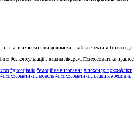
ціаліста психосоматики допоможе знайти ефективні шляхи до
йно без консультації з вашим лікарем. Психосоматика працює
стаз
#дисоціація
#емоційне вигорання
#іпохондрія
#конфлікт
#психосоматична модель
#психосоматична реакція
#рецидив