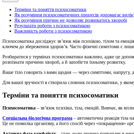
Терміни та поняття психосоматики
Як розуміння психосоматичних процесів допомагає вилік
Як розуміння причин не дозволяє розвиватись хворобі
Результати роботи з психосоматикою
Важливість роботи з психосоматикою
Психосоматика досліджує зв’язок між психікою, тілом та емоці
ключем до збереження здоров’я. Часто фізичні симптоми є лиш
Розбиратися у термінах психосоматики важливо, адже це допома
розпізнати причини хвороб, а й запобігти їхньому розвитку.
Ваше тіло говорить з вами щодня — через симптоми, напругу, 
Для вашої зручності я створила словник психосоматики, у яком
Терміни та поняття психосоматики
Психосоматика
– звʼязок психіки, тіла, емоцій. Вивчає, як вп
Спеціальна біологічна програма
– автоматична реакція тіла н
Це не помилка організму, а його спосіб через «покращення» орг
Активна фаза конфлікту
– стан, коли людина потрапляє в несп