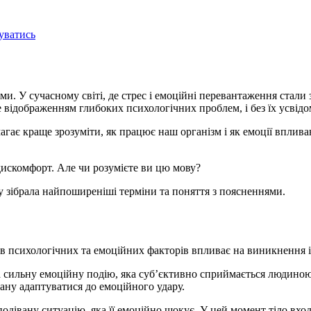
уватись
ями. У сучасному світі, де стрес і емоційні перевантаження ста
е відображенням глибоких психологічних проблем, і без їх усві
гає краще зрозуміти, як працює наш організм і як емоції вплива
дискомфорт. Але чи розумієте ви цю мову?
у зібрала найпоширеніші терміни та поняття з поясненнями.
лив психологічних та емоційних факторів впливає на виникнення і
а сильну емоційну подію, яка субʼєктивно сприймається людиною.
ану адаптуватися до емоційного удару.
одівану ситуацію, яка її емоційно шокує. У цей момент тіло вхо