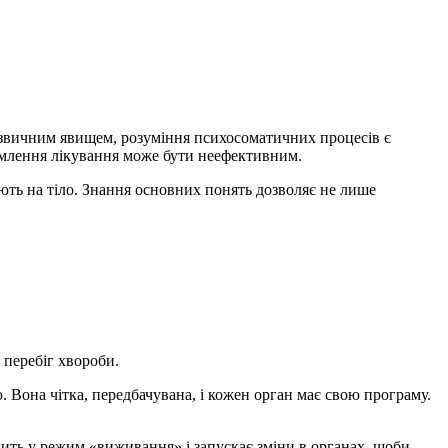
ли звичним явищем, розуміння психосоматичних процесів є
домлення лікування може бути неефективним.
ють на тіло. Знання основних понять дозволяє не лише
 перебіг хвороби.
 Вона чітка, передбачувана, і кожен орган має свою програму.
дить у режим «виживання» і запускає зміни в органах, щоби