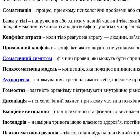
Соматизація
– процес, при якому психологічні проблеми або с
Блок у тілі
– напруження або затиск у певній частині тіла, яки
біль, обмеження рухливості або дискомфорт у м’язах чи органах
Конфлікт втрати
– коли тіло реагує на втрату — людини, зв’язку
Прихований конфлікт
– конфлікт, якого людина не усвідомлює а
Соматичний симптом
– фізичні прояви, які можуть бути сприч
Психосоматична модель
– концепція, яка пояснює виникнення 
Аутоагресія
– спрямування агресії на самого себе, що може пр
Гомеостаз
– здатність організму підтримувати внутрішню рівно
Дисоціація
– психологічний захист, при якому частина психічно
Емоційне вигорання
– стан психічного та фізичного виснажен
Іпохондрія
– надмірна тривога щодо власного здоров’я, постійн
Психосоматична реакція
– тілесна відповідь на психічний стан