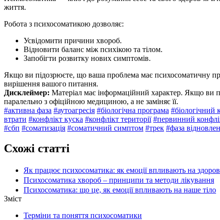
життя.
Робота з психосоматикою дозволяє:
Усвідомити причини хвороб.
Відновити баланс між психікою та тілом.
Запобігти розвитку нових симптомів.
Якщо ви підозрюєте, що ваша проблема має психосоматичну п
вирішення вашого питання.
Дисклеймер:
Матеріал має інформаційний характер. Якщо ви п
паралельно з офіційною медициною, а не заміняє її.
#активна фаза
#аутоагресія
#біологічна програма
#біологічний 
втрати
#конфлікт куска
#конфлікт території
#первинний конфлі
#сбп
#соматизація
#соматичний симптом
#трек
#фаза відновле
Схожі статті
Як працює психосоматика: як емоції впливають на здоров’
Психосоматика хвороб – принципи та методи лікування
Психосоматика: що це, як емоції впливають на наше тіло
Зміст
Терміни та поняття психосоматики