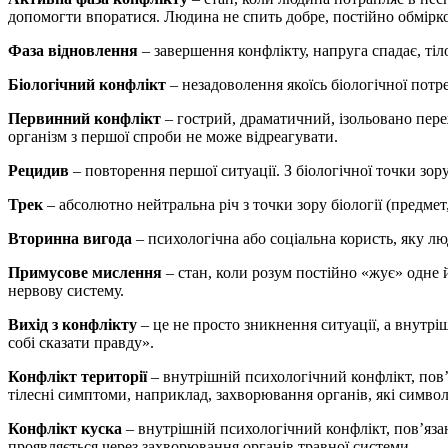
допомогти впоратися. Людина не спить добре, постійно обмірков
Фаза відновлення
– завершення конфлікту, напруга спадає, ті
Біологічний конфлікт
– незадоволення якоїсь біологічної пот
Первинний конфлікт
– гострий, драматичний, ізольовано пере
організм з першої спроби не може відреагувати.
Рецидив
– повторення першої ситуації. З біологічної точки зор
Трек
– абсолютно нейтральна річ з точки зору біології (предме
Вторинна вигода
– психологічна або соціальна користь, яку лю
Примусове мислення
– стан, коли розум постійно «жує» одне 
нервову систему.
Вихід з конфлікту
– це не просто зникнення ситуації, а внутрі
собі сказати правду».
Конфлікт території
– внутрішній психологічний конфлікт, пов’яз
тілесні симптоми, наприклад, захворювання органів, які символ
Конфлікт куска
– внутрішній психологічний конфлікт, пов’яза
проявляється через захворювання органів травної системи.