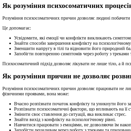
Як розуміння психосоматичних процесі
Розуміння психосоматичних причин дозволяє людині побачити з
Це допомагає:
Усвідомити, які емоції чи конфлікти викликають симптом
Знайти способи завершення конфлікту на психологічному 
Зменшити напругу в тілі та відновити його природний ба
Запобігти повторенню симптомів через роботу з треками
Психосоматичний підхід дозволяє лікувати не лише тіло, а й п
Як розуміння причин не дозволяє розви
Розуміння психосоматичних причин дозволяє працювати не ли
фізичними проявами, вона може:
Вчасно розпізнати початок конфлікту та уникнути його з
Розпізнати психосоматичні фактори, що впливають на її с
Змінити своє ставлення до ситуації, яка викликає стрес.
Знайти вихід з конфлікту на психологічному рівні.
Навчитися працювати з емоціями, не дозволяючи їм нако
Запобігти рецидивам через роботу з треками та прихован