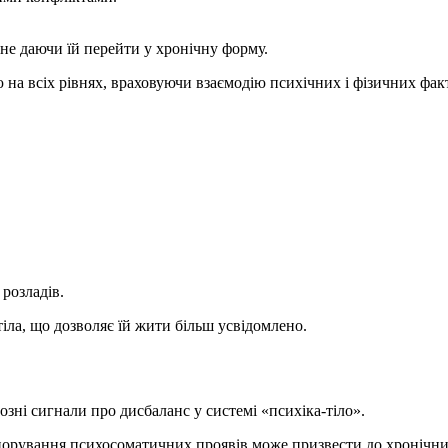
не даючи їй перейти у хронічну форму.
на всіх рівнях, враховуючи взаємодію психічних і фізичних факт
розладів.
іла, що дозволяє їй жити більш усвідомлено.
озні сигнали про дисбаланс у системі «психіка-тіло».
гнорування психосоматичних проявів може призвести до хронічни