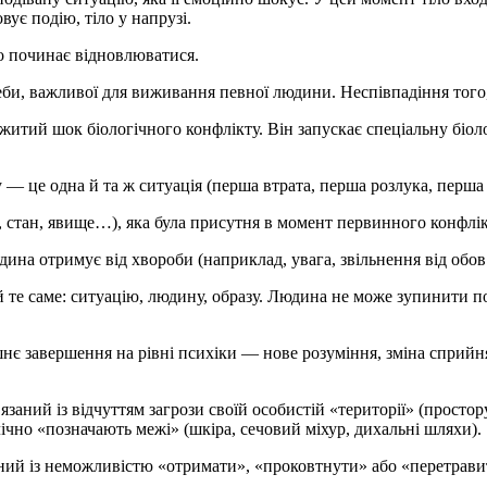
ує подію, тіло у напрузі.
ло починає відновлюватися.
реби, важливої для виживання певної людини. Неспівпадіння того
житий шок біологічного конфлікту. Він запускає спеціальну біол
у — це одна й та ж ситуація (перша втрата, перша розлука, перша 
т, стан, явище…), яка була присутня в момент первинного конфлік
дина отримує від хвороби (наприклад, увага, звільнення від обов’
й те саме: ситуацію, людину, образу. Людина не може зупинити п
шнє завершення на рівні психіки — нове розуміння, зміна сприйнят
аний із відчуттям загрози своїй особистій «території» (простору,
ічно «позначають межі» (шкіра, сечовий міхур, дихальні шляхи).
ний із неможливістю «отримати», «проковтнути» або «перетравит